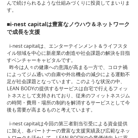
んで続けられるような仕組みづくりに投資してまいりま
す。
■i-nest capitalは豊富なノウハウ＆ネットワーク
で成長を支援
i-nest capitalは、エンターテインメント＆ライフスタ
イル領域を中心に新産業の創造や社会課題の解決を目指
すベンチャーキャピタルです。
昨今は人々の健康への意識が高まる一方で、コロナ禍
によってジム通いの自粛や外出機会の減少による運動不
足が社会課題となっています。このような状況の中、
LEAN BODYの提供するサービスは自宅で行えるフィッ
トネスとして支持されており、従来のフィットネスジム
の時間・費用・場所の制約を解消するサービスとして今
後も需要が高まるものと考えています。
i-nest capitalは今回の第三者割当引受による資金提供
に加え、各パートナーの豊富な支援実績及び広範なネッ
トワークを活かして、LEAN BODYの企業価値向上に貢